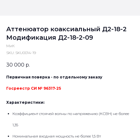
Аттенюатор коаксиальный Д2-18-2
Модификация Д2-18-2-09
МиК
SKU:
SKU0014-19
30 000
р.
Первичная поверка - по отдельному заказу
Госреестр СИ № 96317-25
Характеристики:
Коэффициент стоячей волны по напряжению (КСВН) не более
1,35
Номинальная входная мощность не более 1,5 Вт