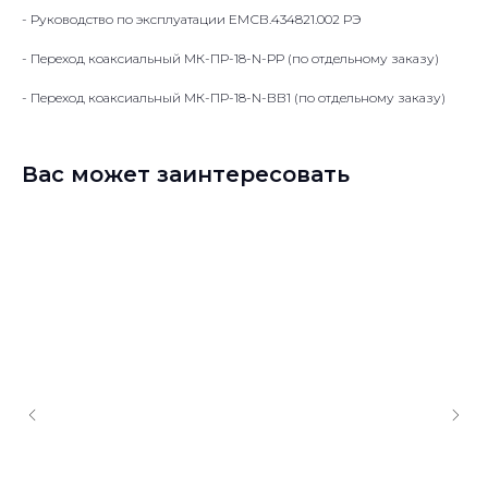
- Руководство по эксплуатации ЕМСВ.434821.002 РЭ
- Переход коаксиальный МК-ПР-18-N-РР (по отдельному заказу)
- Переход коаксиальный МК-ПР-18-N-ВВ1 (по отдельному заказу)
Вас может заинтересовать