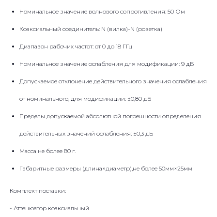
Номинальное значение волнового сопротивления: 50 Ом
Коаксиальный соединитель: N (вилка)-N (розетка)
Диапазон рабочих частот: от 0 до 18 ГГц
Номинальное значение ослабления для модификации: 9 дБ
Допускаемое отклонение действительного значения ослабления
от номинального, для модификации: ±0,80 дБ
Пределы допускаемой абсолютной погрешности определения
действительных значений ослабления: ±0,3 дБ
Масса не более 80 г.
Габаритные размеры (длина×диаметр),не более 50мм×25мм
Комплект поставки:
- Аттенюатор коаксиальный