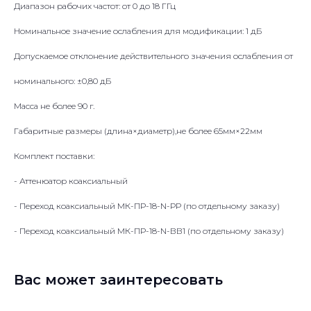
Диапазон рабочих частот: от 0 до 18 ГГц
Номинальное значение ослабления для модификации: 1 дБ
Допускаемое отклонение действительного значения ослабления от
номинального: ±0,80 дБ
Масса не более 90 г.
Габаритные размеры (длина×диаметр),не более 65мм×22мм
Комплект поставки:
- Аттенюатор коаксиальный
- Переход коаксиальный МК-ПР-18-N-РР (по отдельному заказу)
- Переход коаксиальный МК-ПР-18-N-ВВ1 (по отдельному заказу)
Вас может заинтересовать