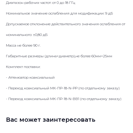
Диапазон рабочих частот: от 0 до 18 ГГц
Номинальное значение ослабления для модификации: 9 дБ
Допускаемое отклонение действительного значения ослабления от
номинального: ±0,80 дБ
Масса не более 90 г.
Габаритные размеры (длина×диаметр),не более 60мм×25мм
Комплект поставки:
- Аттенюатор коаксиальный
- Переход коаксиальный МК-ПР-18-N-РР (по отдельному заказу)
- Переход коаксиальный МК-ПР-18-N-ВВ1 (по отдельному заказу)
Вас может заинтересовать