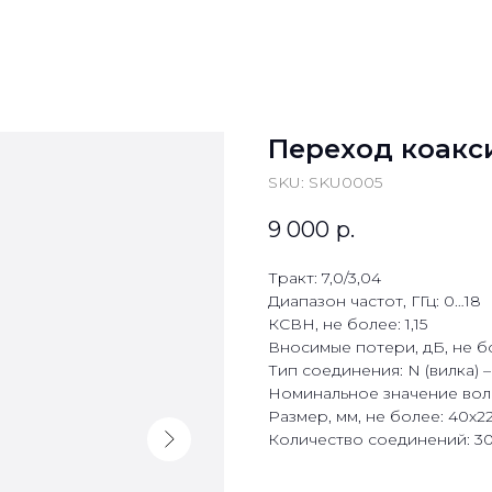
Переход коакс
SKU:
SKU0005
9 000
р.
Тракт: 7,0/3,04
Диапазон частот, ГГц: 0…18
КСВН, не более: 1,15
Вносимые потери, дБ, не бо
Тип соединения: N (вилка) –
Номинальное значение вол
Размер, мм, не более: 40х2
Количество соединений: 3