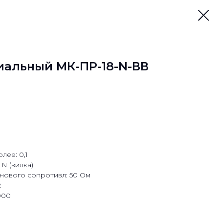
иальный МК-ПР-18-N-ВВ
лее: 0,1
 N (вилка)
нового сопротивл: 50 Ом
2
000