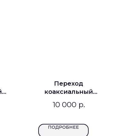
Переход
й
коаксиальный
РР
МК-ПР-18-N3,5-РР
10 000
р.
ПОДРОБНЕЕ