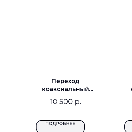
Переход
коаксиальный
МК-ПР-26-3,5-ВР
М
10 500
р.
ПОДРОБНЕЕ